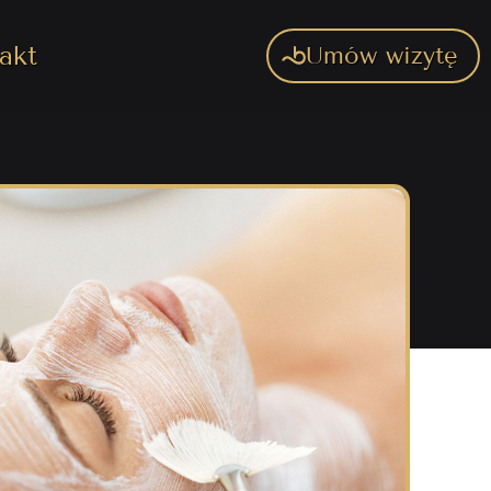
akt
Umów wizytę