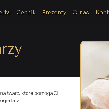
erta
Cennik
Prezenty
O nas
Kont
arzy
na twarz, które pomogą Ci
gie lata.