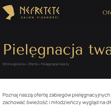
Of
Pielęgnacja tw
Strona główna
»
Oferta
»
Pielęgnacja twarzy
Poznaj naszą ofertę zabiegów pielęgnacyjnych 
zachować świeżość i młodzieńczy wygląd na dłu