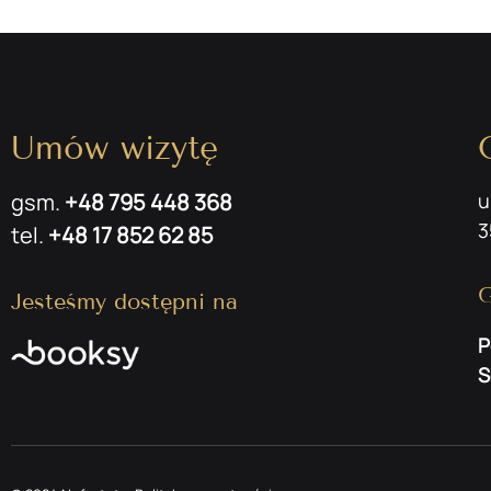
Umów wizytę
gsm.
+48 795 448 368
u
3
tel.
+48 17 852 62 85
G
Jesteśmy dostępni na
P
S