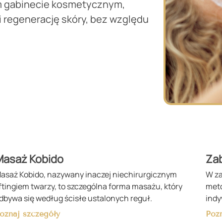
ym gabinecie kosmetycznym,
i regenerację skóry, bez względu
Masaż Kobido
Zab
asaż Kobido, nazywany inaczej niechirurgicznym
W za
iftingiem twarzy, to szczególna forma masażu, który
meto
dbywa się według ścisłe ustalonych reguł.
indy
oznaj szczegóły
Poz