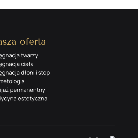
sza oferta
lęgnacja twarzy
lęgnacja ciała
ęgnacja dłoni i stóp
metologia
ijaż permanentny
ycyna estetyczna