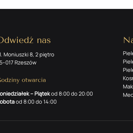
Odwiedź nas
Na
Pie
l. Moniuszki 8, 2 piętro
Pie
5–017 Rzeszów
Piel
Kos
odziny otwarcia
Mak
oniedziałek – Piątek
od 8:00 do 20:00
Med
obota
od 8:00 do 14:00